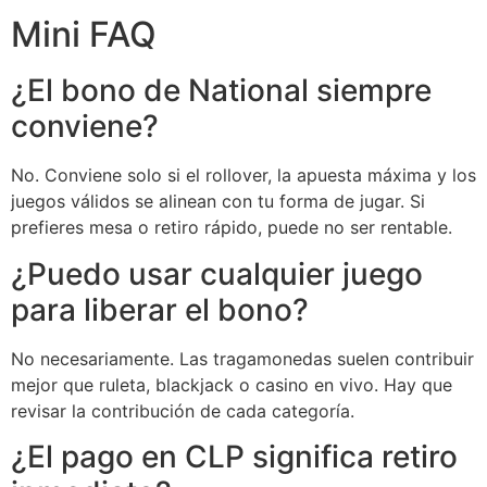
Mini FAQ
¿El bono de National siempre
conviene?
No. Conviene solo si el rollover, la apuesta máxima y los
juegos válidos se alinean con tu forma de jugar. Si
prefieres mesa o retiro rápido, puede no ser rentable.
¿Puedo usar cualquier juego
para liberar el bono?
No necesariamente. Las tragamonedas suelen contribuir
mejor que ruleta, blackjack o casino en vivo. Hay que
revisar la contribución de cada categoría.
¿El pago en CLP significa retiro