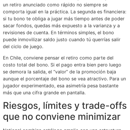
un retiro anunciado como rápido no siempre se
comporta igual en la práctica. La segunda es financiera:
si tu bono te obliga a jugar más tiempo antes de poder
sacar fondos, quedas más expuesto a la varianza y a
revisiones de cuenta. En términos simples, el bono
puede inmovilizar saldo justo cuando tú querrías salir
del ciclo de juego.
En Chile, conviene pensar el retiro como parte del
costo total del bono. Si el pago entra bien pero luego
se demora la salida, el “valor” de la promoción baja
aunque el porcentaje del bono se vea atractivo. Para un
jugador experimentado, esa asimetría pesa bastante
más que una cifra grande en pantalla.
Riesgos, límites y trade-offs
que no conviene minimizar