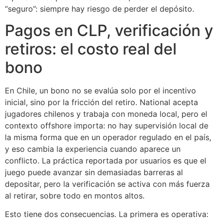
“seguro”: siempre hay riesgo de perder el depósito.
Pagos en CLP, verificación y
retiros: el costo real del
bono
En Chile, un bono no se evalúa solo por el incentivo
inicial, sino por la fricción del retiro. National acepta
jugadores chilenos y trabaja con moneda local, pero el
contexto offshore importa: no hay supervisión local de
la misma forma que en un operador regulado en el país,
y eso cambia la experiencia cuando aparece un
conflicto. La práctica reportada por usuarios es que el
juego puede avanzar sin demasiadas barreras al
depositar, pero la verificación se activa con más fuerza
al retirar, sobre todo en montos altos.
Esto tiene dos consecuencias. La primera es operativa: