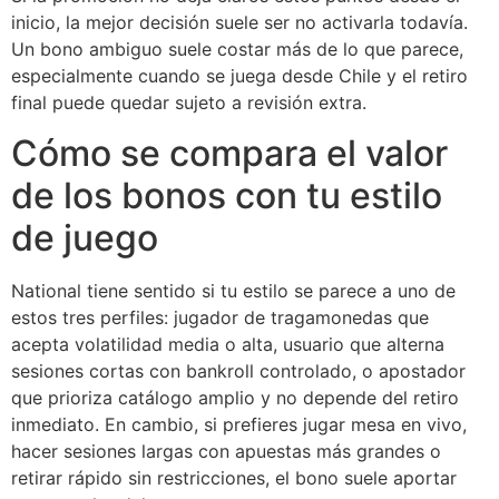
inicio, la mejor decisión suele ser no activarla todavía.
Un bono ambiguo suele costar más de lo que parece,
especialmente cuando se juega desde Chile y el retiro
final puede quedar sujeto a revisión extra.
Cómo se compara el valor
de los bonos con tu estilo
de juego
National tiene sentido si tu estilo se parece a uno de
estos tres perfiles: jugador de tragamonedas que
acepta volatilidad media o alta, usuario que alterna
sesiones cortas con bankroll controlado, o apostador
que prioriza catálogo amplio y no depende del retiro
inmediato. En cambio, si prefieres jugar mesa en vivo,
hacer sesiones largas con apuestas más grandes o
retirar rápido sin restricciones, el bono suele aportar