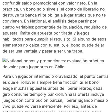
confundir saldo promocional con valor neto. En la
práctica, un bono solo sirve si el costo de liberarlo no
destruye tu banca ni te obliga a jugar títulos que no te
convienen. En National, el análisis debe partir por
cuatro variables: porcentaje de igualación, requisito de
apuesta, límite de apuesta por tirada y juegos
habilitados para cumplir el requisito. Si alguno de esos
elementos no calza con tu estilo, el bono puede dejar
de ser una ventaja y pasar a ser una traba.
Para un jugador intermedio o avanzado, el punto central
es que el rollover siempre tiene fricción. Si el bono
exige muchas apuestas antes de liberar retiros, cada
giro consume tiempo y bankroll. Y si la oferta incluye
juegos con contribución parcial, liberar jugando mesa o
vivo puede volverse ineficiente. Por eso, antes de