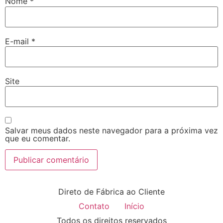
Nome
*
E-mail
*
Site
Salvar meus dados neste navegador para a próxima vez
que eu comentar.
Direto de Fábrica ao Cliente
Contato
Início
Todos os direitos reservados