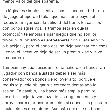
menos valor del que aparenta.
La lógica es simple: mientras más se acerque tu forma
de juego al tipo de títulos que más contribuyen al
requisito, mayor será la utilidad del bono. En casinos
con bonos agresivos, la trampa está en que la
promoción te empuja a usar juegos que no son los
tuyos. Si tu objetivo es entretenerte con ruleta en vivo
o blackjack, pero el bono casi no deja avanzar con esos
juegos, el incentivo deja de ser un premio y se vuelve
una barrera.
También hay que considerar el tamaño de la banca. Un
jugador con banca ajustada debería ser más
conservador con bonos de rollover alto, porque el
requisito puede obligarlo a extender demasiado la
sesión. En cambio, una banca más amplia permite
absorber mejor la varianza de las tragamonedas y
aprovechar mejor una promoción sin quedar expuesto a
liquidaciones prematuras. Aun así, no existe un bono