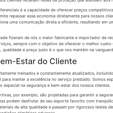
sos clientes recebam redes de proteção que atendem aos m
ferenciais é a capacidade de oferecer preços competitivo
rmite repassar essa economia diretamente para nossos clie
iona uma comunicação direta e eficiente, resultando em u
dade fizeram de nós o maior fabricante e importador de re
iços, sempre com o objetivo de oferecer o melhor custo-be
o, qualidade e preço justo é o que nos mantém na vanguar
em-Estar do Cliente
tamente treinados e constantemente atualizados, incluindo
l para manter a excelência no serviço prestado. Somos esp
o especial na segurança e bem-estar dos nossos clientes.
tivas, por exemplo, são projetadas para garantir a segura
etas podem desfrutar de seu esporte favorito com tranquil
teriais de alta qualidade e passam por rigorosos testes de
ndições climáticas adversas.