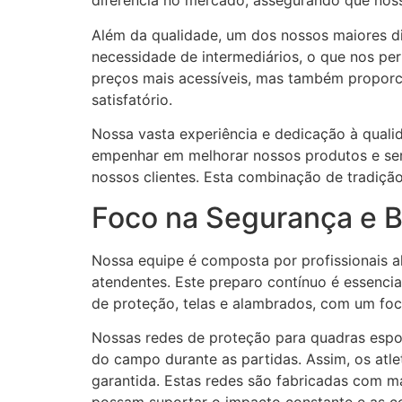
diferencia no mercado, assegurando que nos
Além da qualidade, um dos nossos maiores di
necessidade de intermediários, o que nos pe
preços mais acessíveis, mas também proporc
satisfatório.
Nossa vasta experiência e dedicação à quali
empenhar em melhorar nossos produtos e serv
nossos clientes. Esta combinação de tradiçã
Foco na Segurança e B
Nossa equipe é composta por profissionais al
atendentes. Este preparo contínuo é essencia
de proteção, telas e alambrados, com um foc
Nossas redes de proteção para quadras espor
do campo durante as partidas. Assim, os atl
garantida. Estas redes são fabricadas com ma
possam suportar o impacto constante e as co